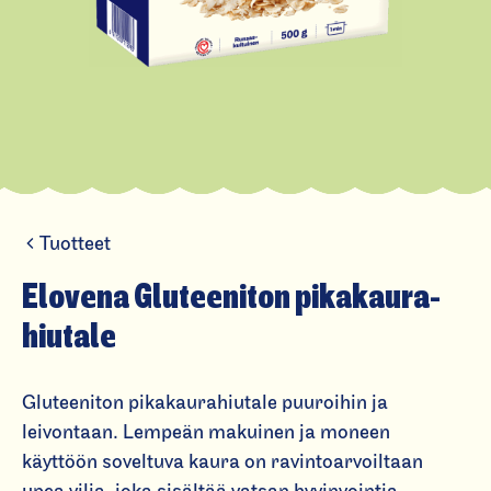
Tuotteet
E
l
Elovena Gluteeniton pikakaura­
o
hiutale
v
e
Gluteeniton pikakaurahiutale puuroihin ja
n
leivontaan. Lempeän makuinen ja moneen
a
käyttöön soveltuva kaura on ravintoarvoiltaan
G