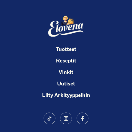
(
C
u
r
r
e
n
Tuotteet
t
Reseptit
s
Vinkit
l
i
Uutiset
d
Liity Arkityyppeihin
e
)