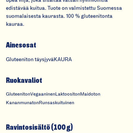
upea vilja, joka sisältää vatsan hyvinvointia
l
edistävää kuitua. Tuote on valmistettu Suomessa
u
suomalaisesta kaurasta. 100 % gluteenitonta
t
kauraa.
e
e
n
Ainesosat
it
o
Gluteeniton täysjyväKAURA
n
p
Ruokavaliot
i
k
Gluteeniton
Vegaaninen
Laktoositon
Maidoton
a
Kananmunaton
Runsaskuituinen
k
a
u
Ravintosisältö (100 g)
r