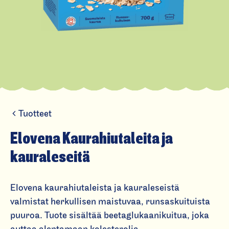
Tuotteet
E
l
Elovena Kaurahiutaleita ja
o
kauraleseitä
v
e
Elovena kaurahiutaleista ja kauraleseistä
n
valmistat herkullisen maistuvaa, runsaskuituista
a
puuroa. Tuote sisältää beetaglukaanikuitua, joka
K