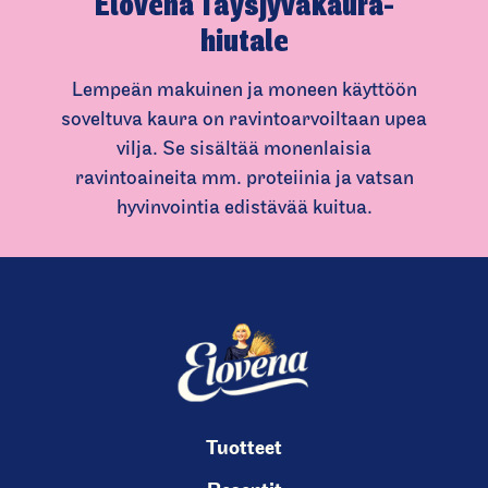
Elovena Täysjyväkau­ra­
hiutale
Lempeän makuinen ja moneen käyttöön
soveltuva kaura on ravintoarvoiltaan upea
vilja. Se sisältää monenlaisia
ravintoaineita mm. proteiinia ja vatsan
hyvinvointia edistävää kuitua.
(
C
u
r
r
e
n
Tuotteet
t