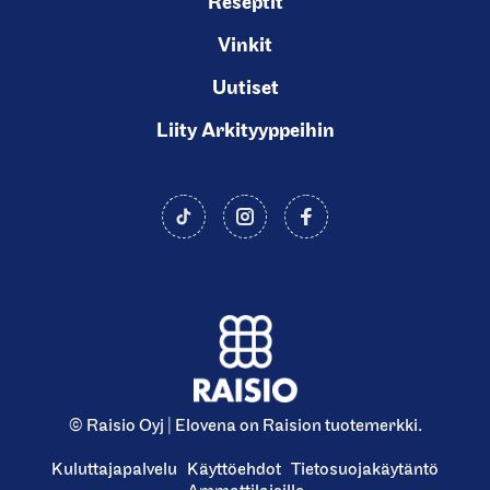
Reseptit
s
Vinkit
l
i
Uutiset
d
Liity Arkityyppeihin
e
)
© Raisio Oyj | Elovena on Raision tuotemerkki.
Kuluttajapalvelu
Käyttöehdot
Tietosuojakäytäntö