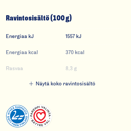
u
r
Ravintosisältö (100 g)
a
l
e
Energiaa kJ
1557 kJ
s
e
Energiaa kcal
370 kcal
it
ä
Rasvaa
8,3 g
josta tyydyttynyttä
1,7 g
Näytä koko ravintosisältö
Hiilihydraatteja
49 g
josta sokereita
1,6 g
Ravintokuitua
15 g