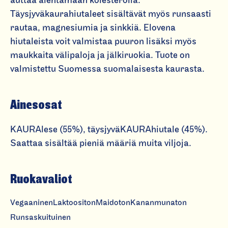
auttaa alentamaan kolesterolia.
a
Täysjyväkaurahiutaleet sisältävät myös runsaasti
u
rautaa, magnesiumia ja sinkkiä. Elovena
r
hiutaleista voit valmistaa puuron lisäksi myös
a
maukkaita välipaloja ja jälkiruokia. Tuote on
h
valmistettu Suomessa suomalaisesta kaurasta.
i
u
t
Ainesosat
a
l
KAURAlese (55%), täysjyväKAURAhiutale (45%).
e
Saattaa sisältää pieniä määriä muita viljoja.
it
a
Ruokavaliot
j
a
Vegaaninen
Laktoositon
Maidoton
Kananmunaton
k
Runsaskuituinen
a