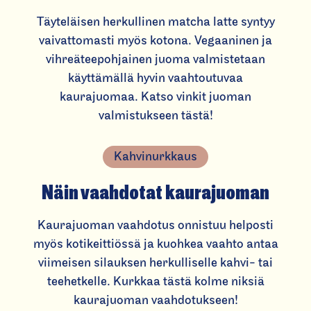
Täyteläisen herkullinen matcha latte syntyy
vaivattomasti myös kotona. Vegaaninen ja
vihreäteepohjainen juoma valmistetaan
käyttämällä hyvin vaahtoutuvaa
kaurajuomaa. Katso vinkit juoman
valmistukseen tästä!
Kahvinurkkaus
Näin vaahdotat kaurajuoman
Kaurajuoman vaahdotus onnistuu helposti
myös kotikeittiössä ja kuohkea vaahto antaa
viimeisen silauksen herkulliselle kahvi- tai
teehetkelle. Kurkkaa tästä kolme niksiä
kaurajuoman vaahdotukseen!