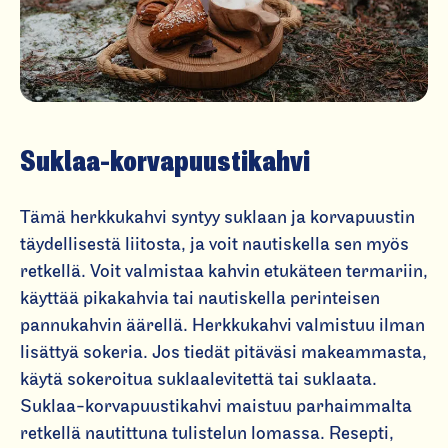
Suklaa-kor­va­puus­tikahvi
Tämä herkkukahvi syntyy suklaan ja korvapuustin
täydellisestä liitosta, ja voit nautiskella sen myös
retkellä. Voit valmistaa kahvin etukäteen termariin,
käyttää pikakahvia tai nautiskella perinteisen
pannukahvin äärellä. Herkkukahvi valmistuu ilman
lisättyä sokeria. Jos tiedät pitäväsi makeammasta,
käytä sokeroitua suklaalevitettä tai suklaata.
Suklaa-korvapuustikahvi maistuu parhaimmalta
retkellä nautittuna tulistelun lomassa. Resepti,