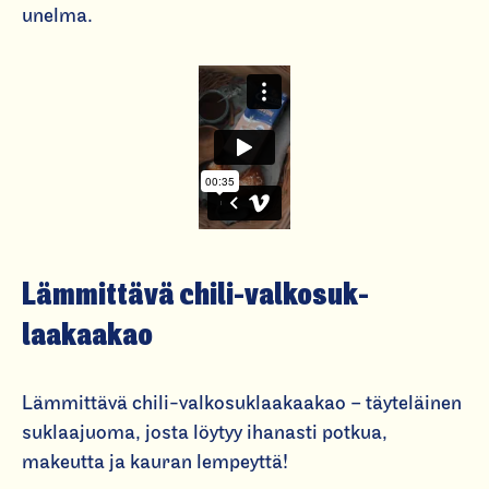
unelma.
Lämmittävä chili-val­ko­suk­
laakaakao
Lämmittävä chili-valkosuklaakaakao – täyteläinen
suklaajuoma, josta löytyy ihanasti potkua,
makeutta ja kauran lempeyttä!