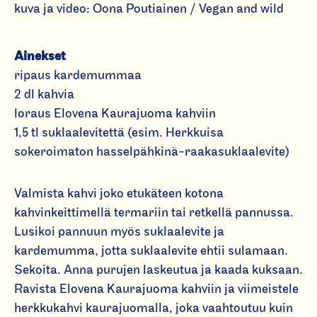
kuva ja video: Oona Poutiainen / Vegan and wild
Ainekset
ripaus kardemummaa
2 dl kahvia
loraus
Elovena Kaurajuoma kahviin
1,5 tl suklaalevitettä (esim. Herkkuisa
sokeroimaton hasselpähkinä-raakasuklaalevite)
Valmista kahvi joko etukäteen kotona
kahvinkeittimellä termariin tai retkellä pannussa.
Lusikoi pannuun myös suklaalevite ja
kardemumma, jotta suklaalevite ehtii sulamaan.
Sekoita. Anna purujen laskeutua ja kaada kuksaan.
Ravista Elovena Kaurajuoma kahviin ja viimeistele
herkkukahvi kaurajuomalla, joka vaahtoutuu kuin