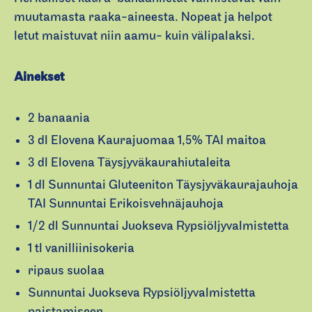
muutamasta raaka-aineesta. Nopeat ja helpot
letut maistuvat niin aamu- kuin välipalaksi.
Ainekset
2 banaania
3 dl Elovena Kaurajuomaa 1,5% TAI maitoa
3 dl Elovena Täysjyväkaurahiutaleita
1 dl Sunnuntai Gluteeniton Täysjyväkaurajauhoja
TAI Sunnuntai Erikoisvehnäjauhoja
1/2 dl Sunnuntai Juokseva Rypsiöljyvalmistetta
1 tl vanilliinisokeria
ripaus suolaa
Sunnuntai Juokseva Rypsiöljyvalmistetta
paistamiseen