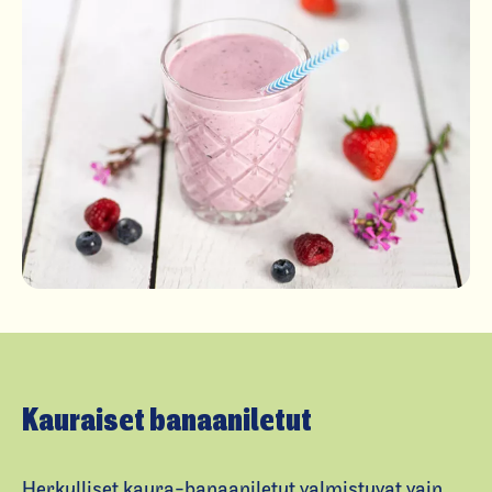
Kauraiset banaaniletut
Herkulliset kaura-banaaniletut valmistuvat vain