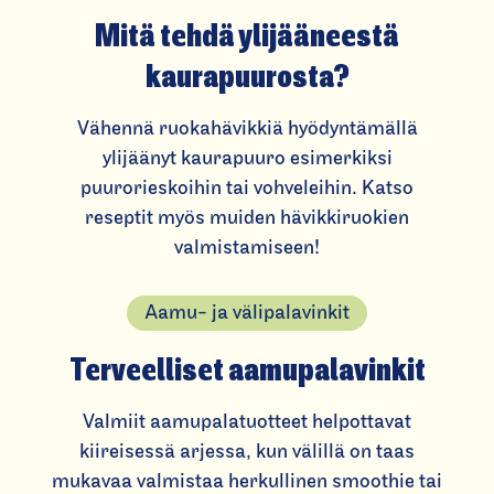
Mitä tehdä ylijääneestä
kaurapuurosta?
Vähennä ruokahävikkiä hyödyntämällä
ylijäänyt kaurapuuro esimerkiksi
puurorieskoihin tai vohveleihin. Katso
reseptit myös muiden hävikkiruokien
valmistamiseen!
Aamu- ja välipalavinkit
Terveelliset aamupalavinkit
Valmiit aamupalatuotteet helpottavat
kiireisessä arjessa, kun välillä on taas
mukavaa valmistaa herkullinen smoothie tai