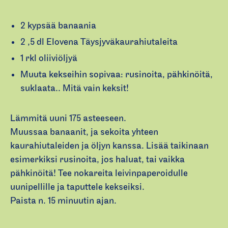
2 kypsää banaania
2 ,5 dl Elovena Täysjyväkaurahiutaleita
1 rkl oliiviöljyä
Muuta kekseihin sopivaa: rusinoita, pähkinöitä,
suklaata.. Mitä vain keksit!
Lämmitä uuni 175 asteeseen.
Muussaa banaanit, ja sekoita yhteen
kaurahiutaleiden ja öljyn kanssa. Lisää taikinaan
esimerkiksi rusinoita, jos haluat, tai vaikka
pähkinöitä! Tee nokareita leivinpaperoidulle
uunipellille ja taputtele kekseiksi.
Paista n. 15 minuutin ajan.