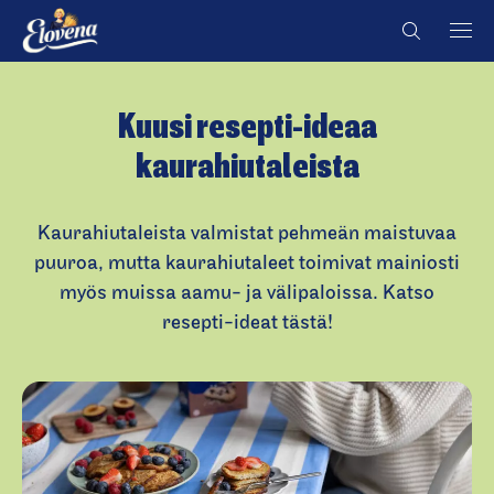
Hyppää
Country
Country
sisältöön
Kuusi resepti-ideaa
kaurahiutaleista
Kaurahiutaleista valmistat pehmeän maistuvaa
puuroa, mutta kaurahiutaleet toimivat mainiosti
myös muissa aamu- ja välipaloissa. Katso
resepti-ideat tästä!