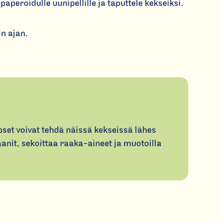
paperoidulle uunipellille ja taputtele kekseiksi.
in ajan.
t voivat tehdä näissä kekseissä lähes
nit, sekoittaa raaka-aineet ja muotoilla