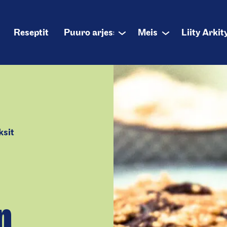
alikko
Reseptit
Puuro arjessa
Meistä
Liity Arkit
Sub
Sub
menu
menu
sit
n