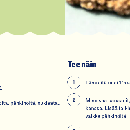
Tee näin
Lämmitä uuni 175 a
a
Muussaa banaanit, 
ita, pähkinöitä, suklaata..
kanssa. Lisää taiki
vaikka pähkinöitä!