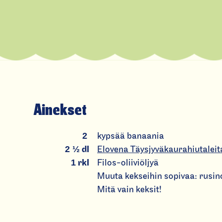
Ainekset
2
kypsää banaania
2 ½
dl
Elovena Täysjyväkaurahiutaleit
1
rkl
Filos-oliiviöljyä
Muuta kekseihin sopivaa: rusino
Mitä vain keksit!