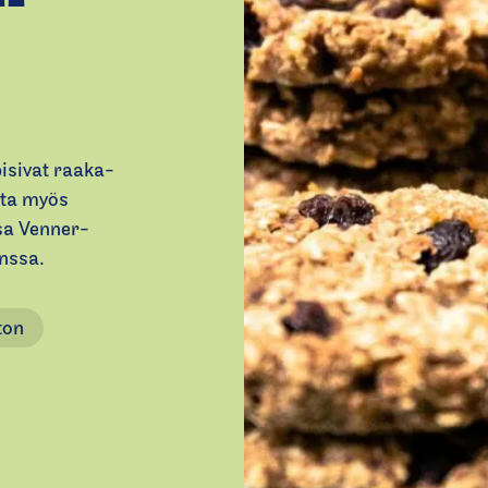
pisivat raaka-
tta myös
osa Venner-
anssa.
ton