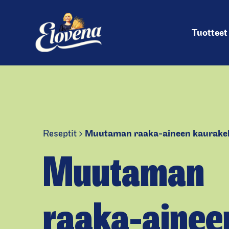
Pääv
Hyppää
sisältöön
Tuotteet
Reseptit
Muutaman raaka-aineen kaurakek
Muutaman
raaka-ainee