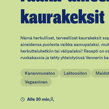
kaurakeksit
Nämä herkulliset, terveelliset kaurakeksit so
aineidensa puolesta vaikka aamupalaksi, mu
herkutteluhetkiin tai välipalaksi! Resepti on 
ruokakassia ja tehty yhteistyössä Vennerin k
Kananmunaton
Laktoositon
Maido
Vegaaninen
Alle 30 min