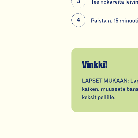
Tee nokareita leivin
Paista n. 15 minuut
Vinkki!
LAPSET MUKAAN: Lapse
kaiken: muussata banaa
keksit pellille.