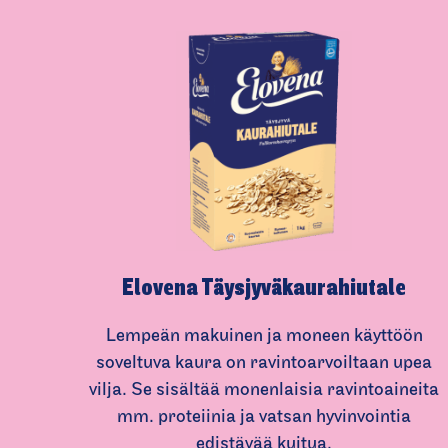
e
d
i
a
Elovena Täysjyväkau­ra­hiutale
Lempeän makuinen ja moneen käyttöön
soveltuva kaura on ravintoarvoiltaan upea
vilja. Se sisältää monenlaisia ravintoaineita
mm. proteiinia ja vatsan hyvinvointia
edistävää kuitua.