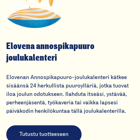
Elovena annospikapuuro
joulukalen­teri
Elovenan Annospikapuuro-joulukalenteri kätkee
sisäänsä 24 herkullista puuroylläriä, jotka tuovat
iloa joulun odotukseen. Ilahduta itseäsi, ystävää,
perheenjäsentä, työkaveria tai vaikka lapsesi
päiväkodin henkilökuntaa tällä joulukalenterilla.
Tutustu tuotteeseen