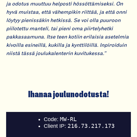
ja odotus muuttuu helposti hössöttämiseksi. On
hyvä muistaa, että vähempikin riittää, ja että onni
löytyy pienissäkin hetkissä. Se voi olla puuroon
piilotettu manteli, tai pieni oma piirtelyhetki
pakkasaamuna. Itse teen kotiin erilaisia asetelmia
kivoilla esineillä, kukilla ja kynttilöillä. Inpiroiduin
niistä tässä joulukalenterin kuvitukessa.”
Ihanaa joulunodo­tusta!