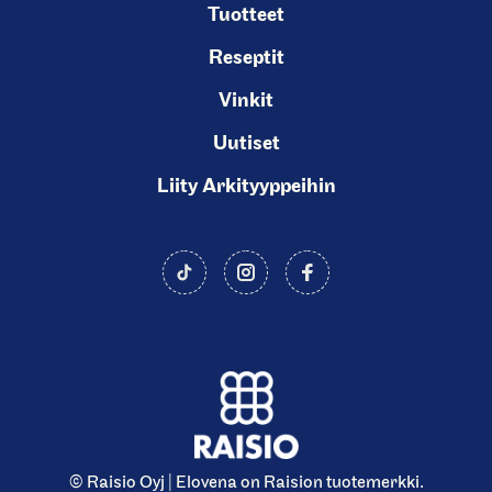
Tuotteet
Reseptit
Vinkit
Uutiset
Liity Arkityyppeihin
© Raisio Oyj | Elovena on Raision tuotemerkki.