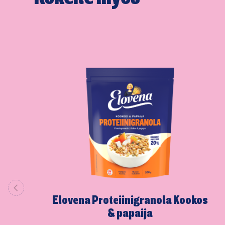
Elovena Proteiinig­ranola Kookos
& papaija