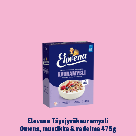
Elovena Täysjyväkau­ramysli
Omena, mustikka & vadelma 475g