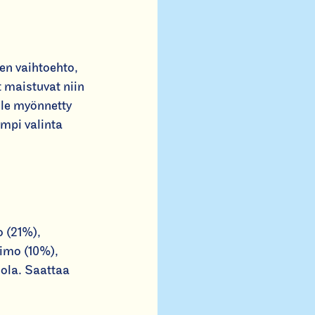
en vaihtoehto,
t maistuvat niin
lle myönnetty
empi valinta
 (21%),
imo (10%),
uola. Saattaa