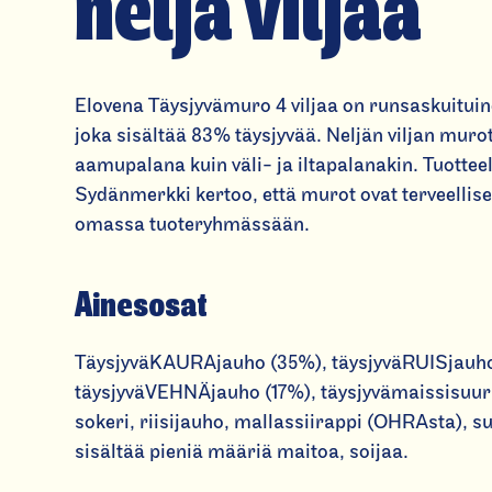
neljä viljaa
Elovena Täysjyvämuro 4 viljaa on runsaskuituin
joka sisältää 83% täysjyvää. Neljän viljan muro
aamupalana kuin väli- ja iltapalanakin. Tuottee
Sydänmerkki kertoo, että murot ovat terveellis
omassa tuoteryhmässään.
Ainesosat
TäysjyväKAURAjauho (35%), täysjyväRUISjauho
täysjyväVEHNÄjauho (17%), täysjyvämaissisuur
sokeri, riisijauho, mallassiirappi (OHRAsta), s
sisältää pieniä määriä maitoa, soijaa.