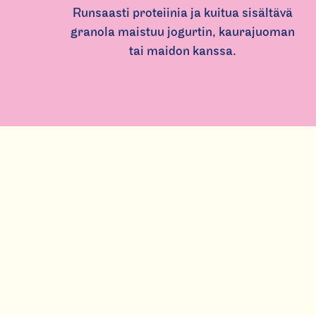
Runsaasti proteiinia ja kuitua sisältävä
granola maistuu jogurtin, kaurajuoman
tai maidon kanssa.
(
C
u
r
r
e
Tuotteet
n
t
Reseptit
s