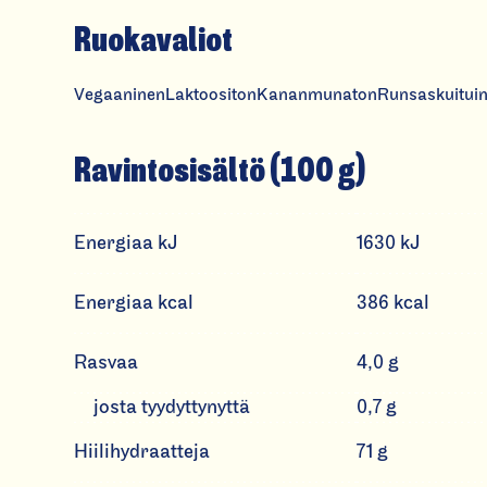
Ruokavaliot
Vegaaninen
Laktoositon
Kananmunaton
Runsaskuitui
Ravintosisältö (100 g)
Energiaa kJ
1630 kJ
Energiaa kcal
386 kcal
Rasvaa
4,0 g
josta tyydyttynyttä
0,7 g
Hiilihydraatteja
71 g