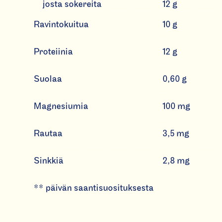
josta sokereita
12 g
Ravintokuitua
10 g
Proteiinia
12 g
Suolaa
0,60 g
Magnesiumia
100 mg
Rautaa
3,5 mg
Sinkkiä
2,8 mg
** päivän saantisuosituksesta