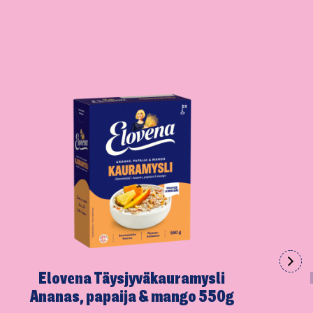
Elovena Täysjyväkau­ramysli
Ananas, papaija & mango 550g