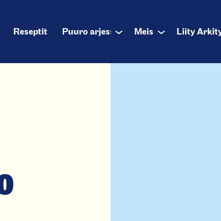
alikko
Reseptit
Puuro arjessa
Meistä
Liity Arkit
Sub
Sub
menu
menu
o