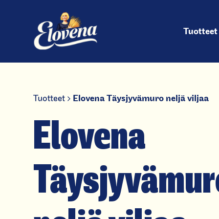
Pääv
Hyppää
sisältöön
Tuotteet
Tuotteet
Elovena Täysjyvämuro neljä viljaa
Elovena
Täysjyvämur