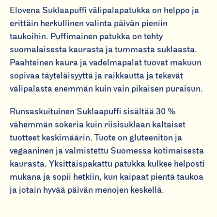
S
Elovena Suklaapuffi välipalapatukka on helppo ja
u
erittäin herkullinen valinta päivän pieniin
kl
taukoihin. Puffimainen patukka on tehty
a
suomalaisesta kaurasta ja tummasta suklaasta.
a
Paahteinen kaura ja vadelmapalat tuovat makuun
p
sopivaa täyteläisyyttä ja raikkautta ja tekevät
uf
välipalasta enemmän kuin vain pikaisen puraisun.
fi
k
Runsaskuituinen Suklaapuffi sisältää 30 %
a
vähemmän sokeria kuin riisisuklaan kaltaiset
u
tuotteet keskimäärin. Tuote on gluteeniton ja
r
vegaaninen ja valmistettu Suomessa kotimaisesta
a
kaurasta. Yksittäispakattu patukka kulkee helposti
p
mukana ja sopii hetkiin, kun kaipaat pientä taukoa
at
ja jotain hyvää päivän menojen keskellä.
u
k