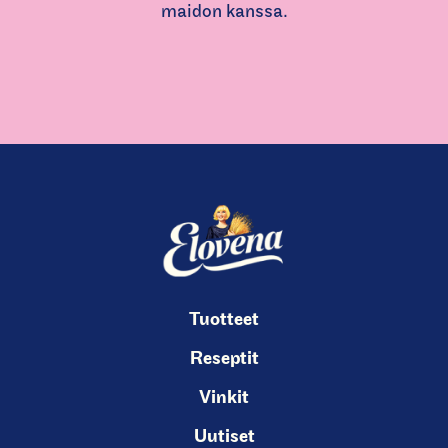
maidon kanssa.
(
C
u
r
r
e
n
Tuotteet
t
Reseptit
s
Vinkit
l
i
Uutiset