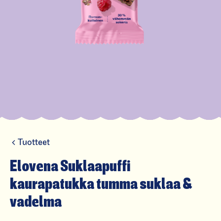
Tuotteet
El
o
Elovena Suklaapuffi
v
kaurapatukka tumma suklaa &
e
vadelma
n
a