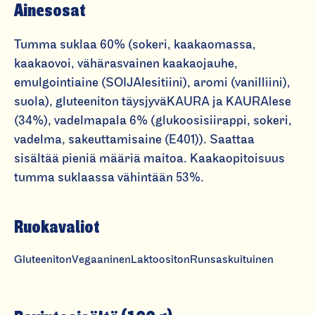
Ainesosat
k
a
Tumma suklaa 60% (sokeri, kaakaomassa,
t
kaakaovoi, vähärasvainen kaakaojauhe,
u
emulgointiaine (SOIJAlesitiini), aromi (vanilliini),
m
suola), gluteeniton täysjyväKAURA ja KAURAlese
m
(34%), vadelmapala 6% (glukoosisiirappi, sokeri,
a
vadelma, sakeuttamisaine (E401)). Saattaa
s
sisältää pieniä määriä maitoa. Kaakaopitoisuus
u
tumma suklaassa vähintään 53%.
kl
a
Ruokavaliot
a
&
Gluteeniton
Vegaaninen
Laktoositon
Runsaskuituinen
v
a
d