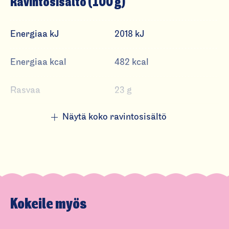
Ravintosisältö (100 g)
el
m
a
Energiaa kJ
2018 kJ
Energiaa kcal
482 kcal
Rasvaa
23 g
josta tyydyttynyttä
13 g
Näytä koko ravintosisältö
Hiilihydraatteja
56 g
josta sokereita
31 g
Ravintokuitua
8,5 g
Kokeile myös
Proteiinia
7,8 g