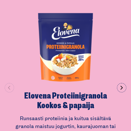
Suolaa
0,05 g
Laktoosia
< 0,01 g
Elovena Proteiinig­ranola
Kookos & papaija
Runsaasti proteiinia ja kuitua sisältävä
granola maistuu jogurtin, kaurajuoman tai