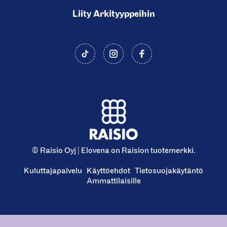
d
Liity Arkityyppeihin
e
)
© Raisio Oyj | Elovena on Raision tuotemerkki.
Kuluttajapalvelu
Käyttöehdot
Tietosuojakäytäntö
Ammattilaisille