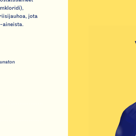
umkloridi),
iisijauhoa, jota
-aineista.
unaton