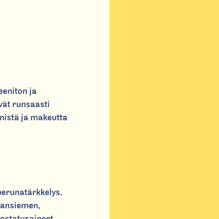
eniton ja
vät runsaasti
nistä ja makeutta
perunatärkkelys,
ukansiemen,
nostatusaineet