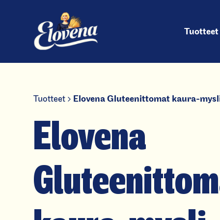
Pääv
Hyppää
sisältöön
Tuotteet
Tuotteet
Elovena Gluteenittomat kaura-mysl
Elovena
Gluteenittom