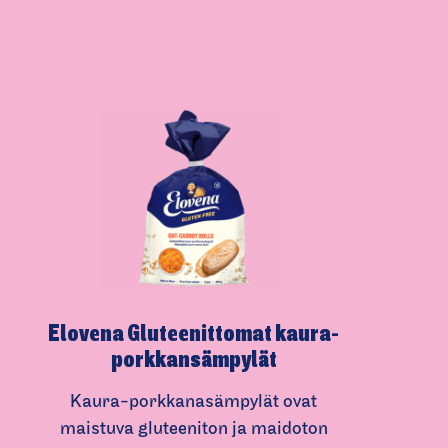
Elovena Gluteenittomat kaura-
pork­kan­sämpylät
Kaura-porkkanasämpylät ovat
maistuva gluteeniton ja maidoton