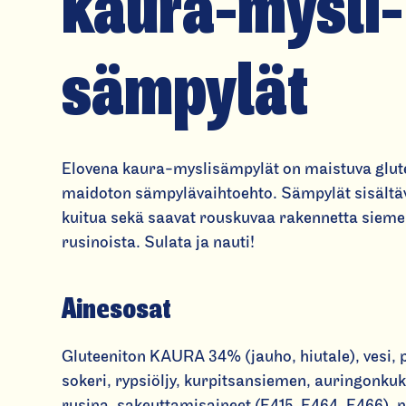
kaura-mys­li­
sämpylät
Elovena kaura-myslisämpylät on maistuva glute
maidoton sämpylävaihtoehto. Sämpylät sisältä
kuitua sekä saavat rouskuvaa rakennetta sieme
rusinoista. Sulata ja nauti!
Ainesosat
Gluteeniton KAURA 34% (jauho, hiutale), vesi, 
sokeri, rypsiöljy, kurpitsansiemen, auringonk
rusina, sakeuttamisaineet (E415, E464, E466), 