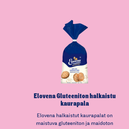
Elovena Gluteeniton halkaistu
kaurapala
Elovena halkaistut kaurapalat on
maistuva gluteeniton ja maidoton