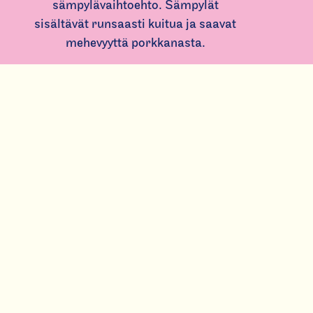
sämpylävaihtoehto. Sämpylät
sisältävät runsaasti kuitua ja saavat
mehevyyttä porkkanasta.