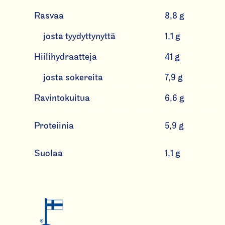
Rasvaa
8,8 g
josta tyydyttynyttä
1,1 g
Hiilihydraatteja
41 g
josta sokereita
7,9 g
Ravintokuitua
6,6 g
Proteiinia
5,9 g
Suolaa
1,1 g