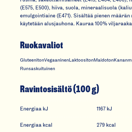
(E575, E500), hiiva, suola, mineraalisuola (kali
emulgointiaine (E471). Sisältää pienen määrän r
käytetään alusjauhona. Kauraa 100% viljaraaka
Ruokavaliot
Gluteeniton
Vegaaninen
Laktoositon
Maidoton
Kananm
Runsaskuituinen
Ravintosisältö (100 g)
Energiaa kJ
1167 kJ
Energiaa kcal
279 kcal