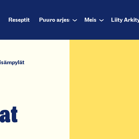
alikko
Reseptit
Puuro arjessa
Meistä
Liity Arkit
Sub
Sub
menu
menu
isämpylät
at