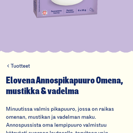
Tuotteet
El
o
Elovena Annospikapuuro Omena,
v
mustikka & vadelma
e
n
Minuutissa valmis pikapuuro, jossa on raikas
a
omenan, mustikan ja vadelman maku.
A
Annospussista oma lempipuuro valmistuu
n