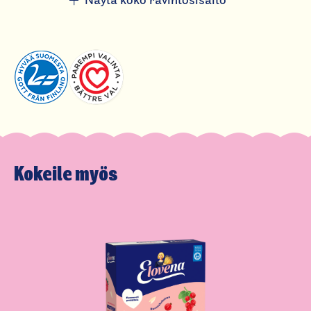
Näytä koko ravintosisältö
Hiilihydraatteja
59 g
josta sokereita
15 g
Ravintokuitua
11 g
Proteiinia
11 g
Suolaa
1,2 g
Kokeile myös
B1-vitamiinia
0,32 mg
29
Magnesiumia
100 mg
28
Rautaa
4,0 mg
29
** päivän saantisuosituksesta