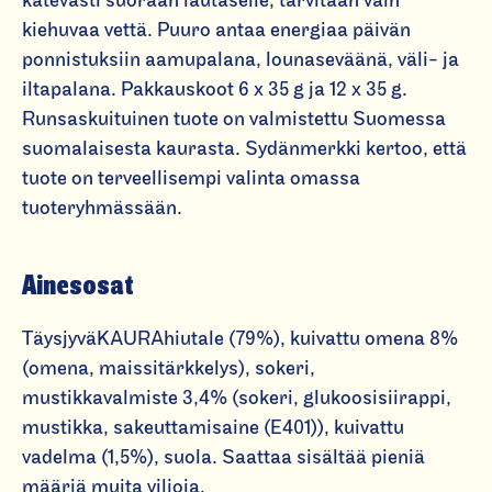
kätevästi suoraan lautaselle, tarvitaan vain
n
kiehuvaa vettä. Puuro antaa energiaa päivän
o
ponnistuksiin aamupalana, lounaseväänä, väli- ja
s
iltapalana. Pakkauskoot 6 x 35 g ja 12 x 35 g.
pi
Runsaskuituinen tuote on valmistettu Suomessa
k
suomalaisesta kaurasta. Sydänmerkki kertoo, että
a
tuote on terveellisempi valinta omassa
p
tuoteryhmässään.
u
u
r
Ainesosat
o
O
TäysjyväKAURAhiutale (79%), kuivattu omena 8%
m
(omena, maissitärkkelys), sokeri,
e
mustikkavalmiste 3,4% (sokeri, glukoosisiirappi,
n
mustikka, sakeuttamisaine (E401)), kuivattu
a,
vadelma (1,5%), suola. Saattaa sisältää pieniä
m
määriä muita viljoja.