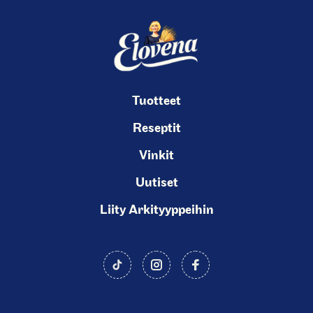
C
u
r
r
e
n
Tuotteet
t
Reseptit
s
Vinkit
l
i
Uutiset
d
Liity Arkityyppeihin
e
)