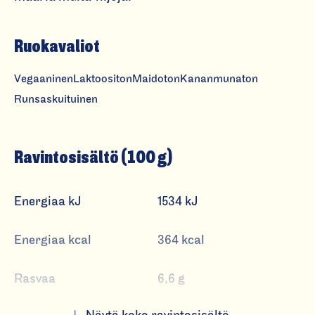
u
st
Ruokavaliot
ik
k
Vegaaninen
Laktoositon
Maidoton
Kananmunaton
a
Runsaskuituinen
&
v
a
Ravintosisältö (100 g)
d
el
m
Energiaa kJ
1534 kJ
a
Energiaa kcal
364 kcal
Rasvaa
6,6 g
josta tyydyttynyttä
1,4 g