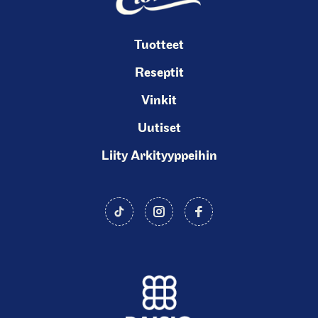
r
e
n
Tuotteet
t
Reseptit
s
Vinkit
l
i
Uutiset
d
Liity Arkityyppeihin
e
)