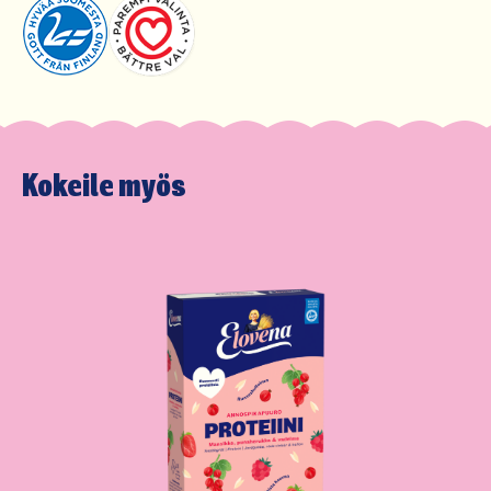
Ravintokuitua
11 g
Proteiinia
11 g
Suolaa
1,2 g
Kokeile myös
B1-vitamiinia
0,30 mg
27
Magnesiumia
98 mg
26
Rautaa
3,8 mg
27
** päivän saantisuosituksesta