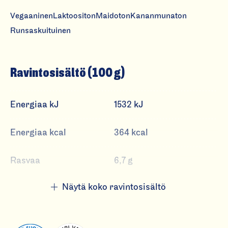
k
Vegaaninen
Laktoositon
Maidoton
Kananmunaton
a
Runsaskuituinen
n
el
i
Ravintosisältö (100 g)
Energiaa kJ
1532 kJ
Energiaa kcal
364 kcal
Rasvaa
6,7 g
josta tyydyttynyttä
1,4 g
Näytä koko ravintosisältö
Hiilihydraatteja
60 g
josta sokereita
18 g