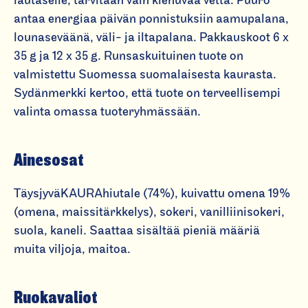
lautaselle, tarvitaan vain kiehuvaa vettä. Puuro
n
antaa energiaa päivän ponnistuksiin aamupalana,
o
lounaseväänä, väli- ja iltapalana. Pakkauskoot 6 x
s
35 g ja 12 x 35 g. Runsaskuituinen tuote on
pi
valmistettu Suomessa suomalaisesta kaurasta.
k
Sydänmerkki kertoo, että tuote on terveellisempi
a
valinta omassa tuoteryhmässään.
p
u
u
Ainesosat
r
o
TäysjyväKAURAhiutale (74%), kuivattu omena 19%
O
(omena, maissitärkkelys), sokeri, vanilliinisokeri,
m
suola, kaneli. Saattaa sisältää pieniä määriä
e
muita viljoja, maitoa.
n
a
Ruokavaliot
&