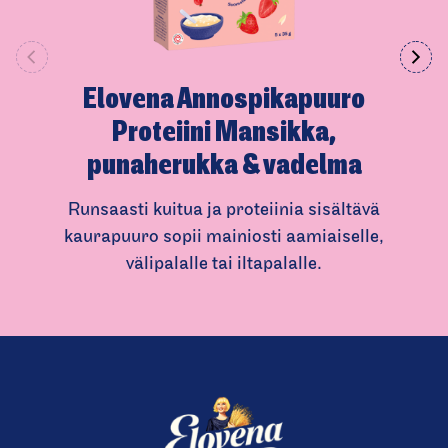
Elovena Annospikapuuro
Proteiini Mansikka,
punaherukka & vadelma
Runsaasti kuitua ja proteiinia sisältävä
kaurapuuro sopii mainiosti aamiaiselle,
välipalalle tai iltapalalle.
(
C
u
r