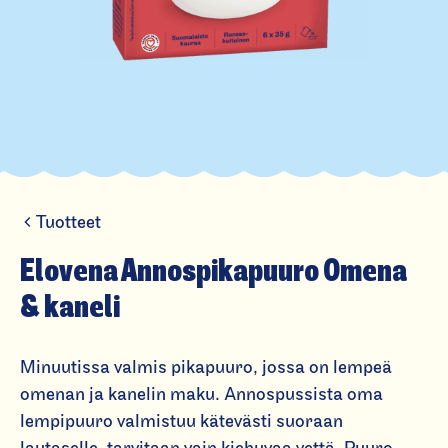
Tuotteet
El
o
Elovena Annospikapuuro Omena
v
& kaneli
e
n
Minuutissa valmis pikapuuro, jossa on lempeä
a
omenan ja kanelin maku. Annospussista oma
A
lempipuuro valmistuu kätevästi suoraan
n