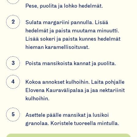
Pese, puolita ja lohko hedelmät.
ri
in
Sulata margariini pannulla. Lisää
it
hedelmät ja paista muutama minuutti.
Lisää sokeri ja paista kunnes hedelmät
hieman karamellisoituvat.
Poista mansikoista kannat ja puolita.
Kokoa annokset kulhoihin. Laita pohjalle
Elovena Kauravälipalaa ja jaa nektariinit
kulhoihin.
Asettele päälle mansikat ja lusikoi
granolaa. Koristele tuoreella mintulla.