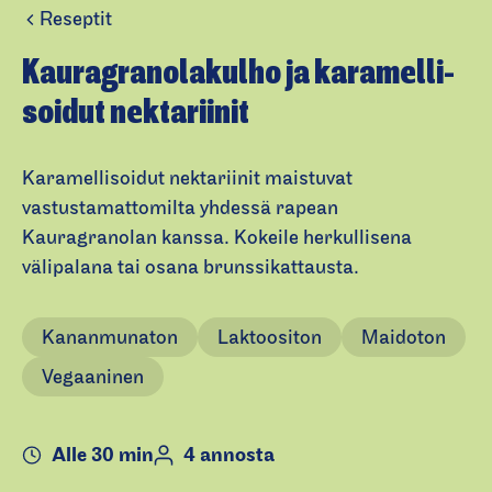
Reseptit
K
a
Kauragrano­lakulho ja karamelli­
u
soidut nektariinit
r
a
Karamellisoidut nektariinit maistuvat
g
vastustamattomilta yhdessä rapean
r
Kauragranolan kanssa. Kokeile herkullisena
a
välipalana tai osana brunssikattausta.
n
ol
a
Kananmunaton
Laktoositon
Maidoton
k
Vegaaninen
ul
h
o
Alle 30 min
4 annosta
ja