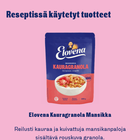
o
Reseptissä käytetyt tuotteet
c
i
a
l
m
e
d
i
a
Elovena Kauragranola Mansikka
Reilusti kauraa ja kuivattuja mansikanpaloja
sisältävä rouskuva granola.