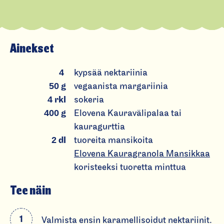
k
a
r
Ainekset
a
m
4
kypsää nektariinia
el
50
g
vegaanista margariinia
li
4
rkl
sokeria
s
400
g
Elovena Kauravälipalaa tai
oi
kauragurttia
d
2
dl
tuoreita mansikoita
u
Elovena Kauragranola Mansikkaa
t
koristeeksi tuoretta minttua
n
e
Tee näin
k
t
Valmista ensin karamellisoidut nektariinit.
a