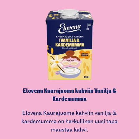
i
a
l
m
e
d
i
a
Elovena Kaurajuoma kahviin Vanilja &
Kardemumma
Elovena Kaurajuoma kahviin vanilja &
kardemumma on herkullinen uusi tapa
maustaa kahvi.