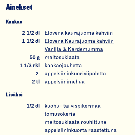
k
Ainekset
a
a
Kaakao
k
2 1/2
dl
Elovena kaurajuoma kahviin
a
1 1/2
dl
Elovena Kaurajuoma kahviin
o
Vanilja & Kardemumma
50
g
maitosuklaata
1 1/3
rkl
kaakaojauhetta
2
appelsiininkuoriviipaletta
2
tl
appelsiinimehua
Lisäksi
1/2
dl
kuohu- tai vispikermaa
tomusokeria
maitosuklaata rouhittuna
appelsiininkuorta raastettuna