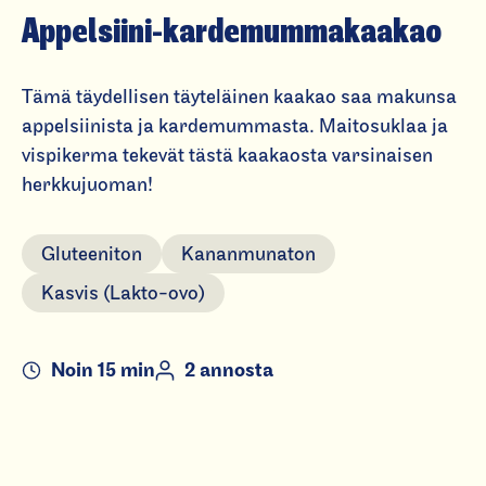
p
Appelsiini-kar­de­mum­ma­kaakao
p
el
Tämä täydellisen täyteläinen kaakao saa makunsa
si
appelsiinista ja kardemummasta. Maitosuklaa ja
in
vispikerma tekevät tästä kaakaosta varsinaisen
i-
herkkujuoman!
k
a
Gluteeniton
Kananmunaton
r
d
Kasvis (Lakto-ovo)
e
m
Noin 15 min
2 annosta
u
m
m
a