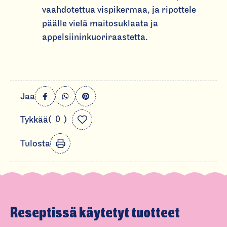
vaahdotettua vispikermaa, ja ripottele
päälle vielä maitosuklaata ja
appelsiininkuoriraastetta.
S
Jaa
h
L
0
Tykkää
a
i
t
r
k
i
Tulosta
e
m
e
d
e
o
s
n
s
o
Reseptissä käytetyt tuotteet
c