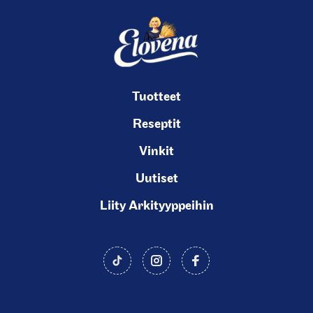
C
u
r
r
e
n
Tuotteet
t
Reseptit
s
Vinkit
l
i
Uutiset
d
Liity Arkityyppeihin
e
)