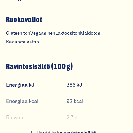
al
a
Ruokavaliot
Gluteeniton
Vegaaninen
Laktoositon
Maidoton
Kananmunaton
Ravintosisältö (100 g)
Energiaa kJ
386 kJ
Energiaa kcal
92 kcal
Rasvaa
2,7 g
josta tyydyttynyttä
0,7 g