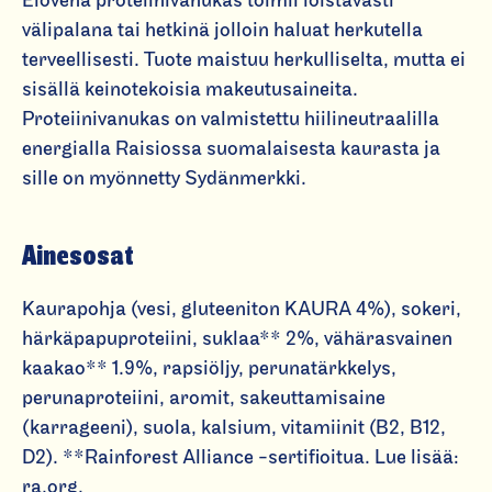
Elovena proteiinivanukas toimii loistavasti
o
välipalana tai hetkinä jolloin haluat herkutella
te
terveellisesti. Tuote maistuu herkulliselta, mutta ei
ii
sisällä keinotekoisia makeutusaineita.
ni
Proteiinivanukas on valmistettu hiilineutraalilla
v
energialla Raisiossa suomalaisesta kaurasta ja
a
sille on myönnetty Sydänmerkki.
n
u
k
Ainesosat
a
s
Kaurapohja (vesi, gluteeniton KAURA 4%), sokeri,
M
härkäpapuproteiini, suklaa** 2%, vähärasvainen
o
kaakao** 1.9%, rapsiöljy, perunatärkkelys,
k
perunaproteiini, aromit, sakeuttamisaine
k
(karrageeni), suola, kalsium, vitamiinit (B2, B12,
a
D2). **Rainforest Alliance -sertifioitua. Lue lisää:
p
ra.org.