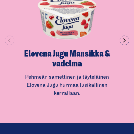
** päivän saantisuosituksesta
Elovena Jugu Mansikka &
vadelma
Pehmeän samettinen ja täyteläinen
Elovena Jugu hurmaa lusikallinen
kerrallaan.
(