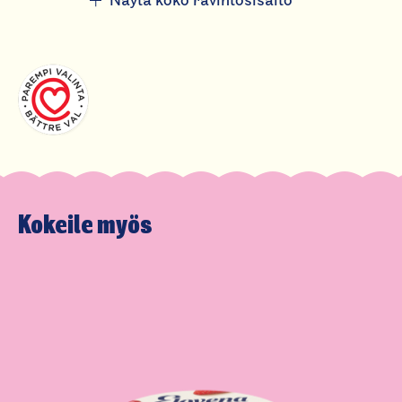
Näytä koko ravintosisältö
Hiilihydraatteja
12 g
josta sokereita
7,5 g
Ravintokuitua
1,4 g
Proteiinia
4,6 g
Suolaa
0,24 g
Kokeile myös
D-vitamiinia
0,75 µg
15
B2-vitamiinia
0,21 mg
15
B12-vitamiinia
0,38 µg
15
Kalsiumia
120 mg