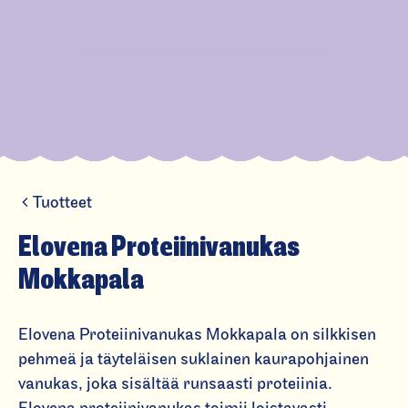
Tuotteet
El
o
Elovena Proteiini­vanukas
v
Mokkapala
e
n
Elovena Proteiinivanukas Mokkapala on silkkisen
a
pehmeä ja täyteläisen suklainen kaurapohjainen
P
vanukas, joka sisältää runsaasti proteiinia.
r