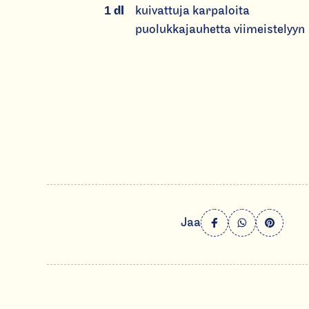
1
dl
kuivattuja karpaloita
puolukkajauhetta viimeistelyyn
S
Jaa
h
a
r
e