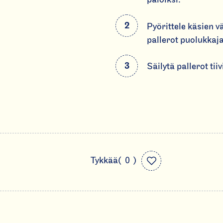
Pyörittele käsien v
pallerot puolukkaj
Säilytä pallerot ti
L
0
Tykkää
i
t
k
i
e
m
d
e
s