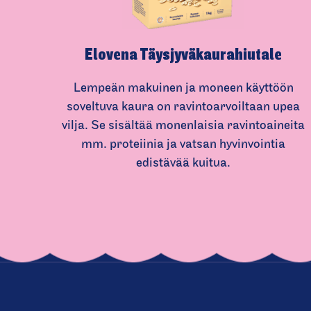
Elovena Täysjyväkau­ra­hiutale
Lempeän makuinen ja moneen käyttöön
soveltuva kaura on ravintoarvoiltaan upea
vilja. Se sisältää monenlaisia ravintoaineita
mm. proteiinia ja vatsan hyvinvointia
edistävää kuitua.