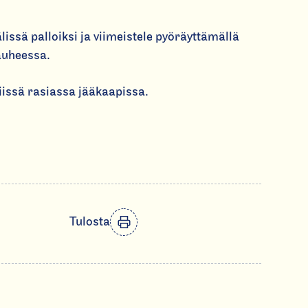
älissä palloiksi ja viimeistele pyöräyttämällä
auheessa.
iviissä rasiassa jääkaapissa.
Tulosta