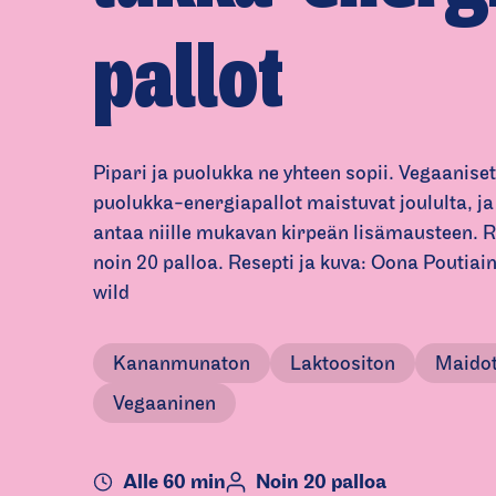
pallot
Pipari ja puolukka ne yhteen sopii. Vegaanise
puolukka-energiapallot maistuvat joululta, j
antaa niille mukavan kirpeän lisämausteen. R
noin 20 palloa. Resepti ja kuva: Oona Poutiai
wild
Kananmunaton
Laktoositon
Maido
Vegaaninen
Alle 60 min
Noin 20 palloa