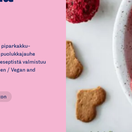
t piparkakku-
a puolukkajauhe
eseptistä valmistuu
nen / Vegan and
ton