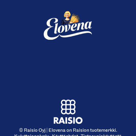
© Raisio Oyj | Elovena on Raision tuotemerkki.