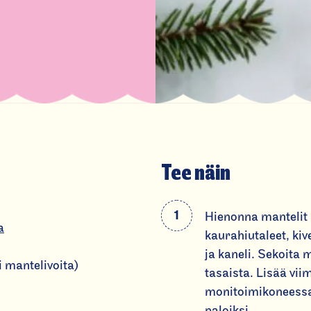
Tee näin
Hienonna mantelit
a
kaurahiutaleet, ki
ja kaneli. Sekoita
 mantelivoita)
tasaista. Lisää vii
monitoimikoneessa 
paloiksi.