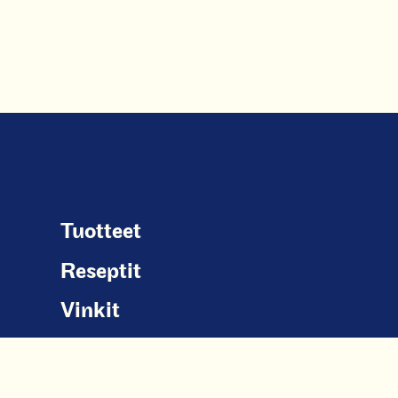
Tuotteet
Reseptit
Vinkit
Uutiset
Liity Arkityyppeihin