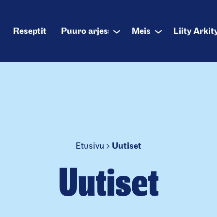
alikko
Reseptit
Puuro arjessa
Meistä
Liity Arkit
Sub
Sub
menu
menu
Etusivu
Uutiset
Uutiset